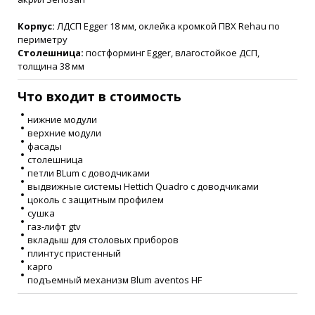
Корпус:
ЛДСП Egger 18 мм, оклейка кромкой ПВХ Rehau по
периметру
Столешница:
постформинг Egger, влагостойкое ДСП,
толщина 38 мм
Что входит в стоимость
нижние модули
верхние модули
фасады
столешница
петли BLum с доводчиками
выдвижные системы Hettich Quadro с доводчиками
цоколь с защитным профилем
сушка
газ-лифт gtv
вкладыш для столовых приборов
плинтус пристенный
карго
подъемный механизм Blum aventos HF