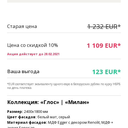
1 232 EUR
*
Старая цена
1 109 EUR*
Цена со скидкой 10%
Акция действует до 28.02.2021
123 EUR*
Ваша выгода
*EUR соответствует эквиваленту одного евро в белорусских рублях по курсу НБРБ
на день платежа.
Коллекция:
«
Глос
» |
«
Милан
»
Размер:
2400х1800 мм
Цвет фасадов:
белый мат, серый
Материал фасадов:
МДФ Egger с декором Renolit, МДФ +
акрил Senosan