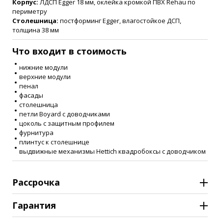
Корпус:
ЛДСП Egger 18 мм, оклейка кромкой ПВХ Rehau по
периметру
Столешница:
постформинг Egger, влагостойкое ДСП,
толщина 38 мм
Что входит в стоимость
нижние модули
верхние модули
пенал
фасады
столешница
петли Boyard с доводчиками
цоколь с защитным профилем
фурнитура
плинтус к столешнице
выдвижные механизмы Hettich квадробоксы с доводчиком
Рассрочка
Гарантия