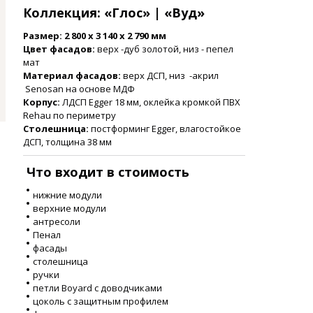
Коллекция: «Глос» | «Вуд»
Размер: 2 800 х 3 140 х 2 790 мм
Цвет фасадов:
верх -дуб золотой, низ - пепел
мат
Материал фасадов:
верх ДСП, низ -акрил
Senosan на основе МДФ
Корпус:
ЛДСП Egger 18 мм, оклейка кромкой ПВХ
Rehau по периметру
Столешница:
постформинг Egger, влагостойкое
ДСП, толщина 38 мм
Что входит в стоимость
нижние модули
верхние модули
антресоли
Пенал
фасады
столешница
ручки
петли Boyard с доводчиками
цоколь с защитным профилем