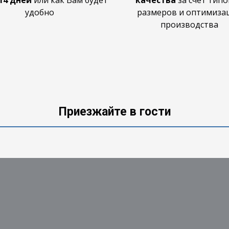
14 дней
или как Вам будет
качества
за счет тип
удобно
размеров и оптимиза
производства
Приезжайте в гости