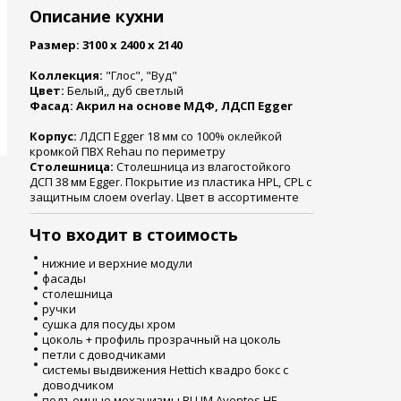
Описание кухни
Размер: 3100 х 2400 х 2140
Коллекция:
"Глос", "Вуд"
Цвет:
Белый,, дуб светлый
Фасад: Акрил на основе МДФ, ЛДСП Egger
Корпус:
ЛДСП Egger 18 мм со 100% оклейкой
кромкой ПВХ Rehau по периметру
Столешница:
Столешница из влагостойкого
ДСП 38 мм Egger. Покрытие из пластика HPL, CPL с
защитным слоем overlay. Цвет в ассортименте
Что входит в стоимость
нижние и верхние модули
фасады
столешница
ручки
сушка для посуды хром
цоколь + профиль прозрачный на цоколь
петли с доводчиками
системы выдвижения Hettich квадро бокс с
доводчиком
подъемные механизмы BLUM Aventos HF