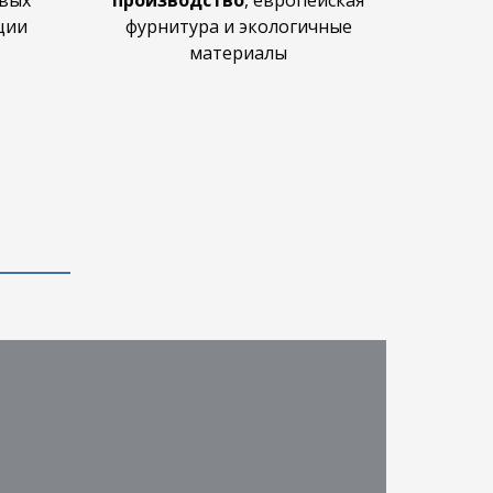
овых
производство
,
европейская
ции
фурнитура и экологичные
материалы