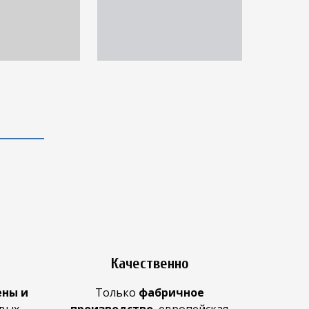
Качественно
ены и
Только
фабричное