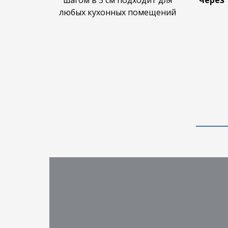
шагом в 5 см подходит для
через 
любых кухонных помещений