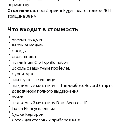
периметру
Столешница:
постформинг Egger, влагостойкое ДСП,
толщина 38 мм
Что входит в стоимость
нижние модули
верхние модули
фасады
столешница
петли Blum Clip Top Blumotion
цоколь с защитным профилем
фурнитура
плинтус к столешнице
выдвижные механизмы Тандембокс Boyard Старт с
доводчиком полного выдвижения
ручки
подъемный механизм Blum Aventos HF
Tip on Blum усиленный
Сушка Rejs хром
Лоток для столовых приборов Rejs