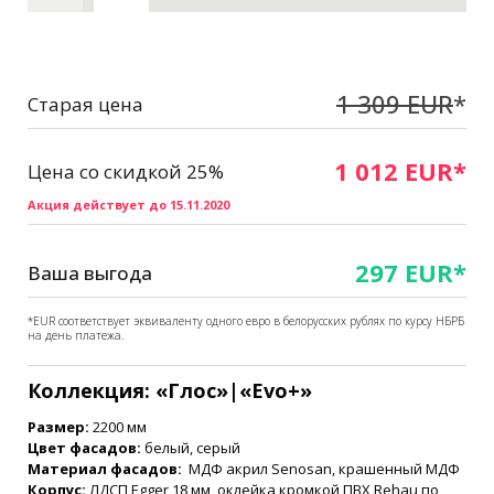
1 309 EUR
*
Старая цена
1 012 EUR*
Цена со скидкой 25%
Акция действует до 15.11.2020
297 EUR*
Ваша выгода
*EUR соответствует эквиваленту одного евро в белорусских рублях по курсу НБРБ
на день платежа.
Коллекция: «Глос
»
|
«Evo+
»
Размер:
2200 мм
Цвет фасадов:
белый, серый
Материал фасадов:
МДФ акрил Senosan, крашенный МДФ
Корпус:
ЛДСП Egger 18 мм, оклейка кромкой ПВХ Rehau по