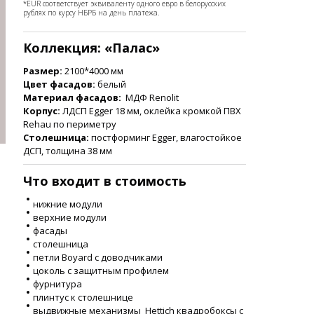
*EUR соответствует эквиваленту одного евро в белорусских
рублях по курсу НБРБ на день платежа.
Коллекция: «Палас
»
Размер:
2100*4000 мм
Цвет фасадов:
белый
Материал фасадов:
МДФ Renolit
Корпус:
ЛДСП Egger 18 мм, оклейка кромкой ПВХ
Rehau по периметру
Столешница:
постформинг Egger, влагостойкое
ДСП, толщина 38 мм
Что входит в стоимость
нижние модули
верхние модули
фасады
столешница
петли Boyard с доводчиками
цоколь с защитным профилем
фурнитура
плинтус к столешнице
выдвижные механизмы Hettich квадробоксы с