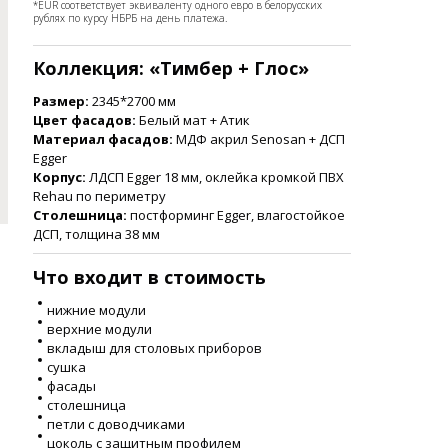
*EUR соответствует эквиваленту одного евро в белорусских
рублях по курсу НБРБ на день платежа.
Коллекция: «Тимбер + Глос
»
Размер:
2345*2700 мм
Цвет фасадов:
Белый мат + Атик
Материал фасадов:
МДФ акрил Senosan + ДСП
Egger
Корпус:
ЛДСП Egger 18 мм, оклейка кромкой ПВХ
Rehau по периметру
Столешница:
постформинг Egger, влагостойкое
ДСП, толщина 38 мм
Что входит в стоимость
нижние модули
верхние модули
вкладыш для столовых приборов
сушка
фасады
столешница
петли с доводчиками
цоколь с защитным профилем